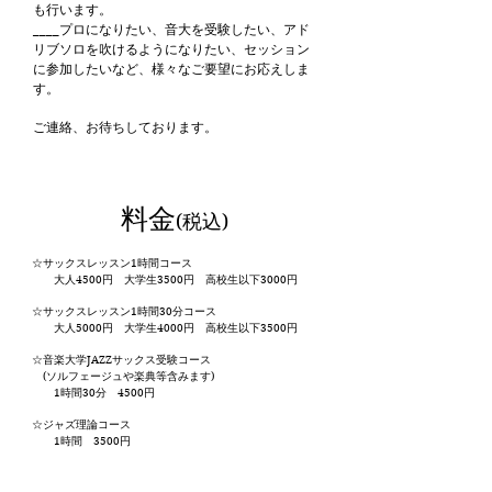
も行います。
____プロになりたい、音大を受験したい、アド
リブソロを吹けるようになりたい、セッション
に参加したいなど、様々なご要望にお応えしま
す。
ご連絡、お待ちしております。
料金
​(税込)
☆サックスレッスン1時間コース
大人4500円 大学生3500円 高校生以下3000円
☆サックスレッスン1時間30分コース
大人5000円 大学生4000円 高校生以下3500円
​☆音楽大学JAZZサックス受験コース
(ソルフェージュや楽典等含みます)
1時間30分 4500円
☆ジャズ理論コース
1時間 3500円