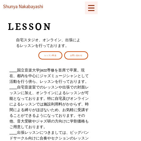
Shunya Nakabayashi
​LESSON
自宅スタジオ、オンライン、出張によ
るレッスンを行っております。
レッスン料金
お問い合わせ
____国立音楽大学jazz専修を首席で卒業。現
在、都内を中心にジャズミュージシャンとして
活動を行う傍ら、レッスンを行っております。
____自宅音楽室でのレッスンや出張での対面レ
ッスンに加え、オンラインによるレッスンが可
能となっております。特に自宅及びオンライン
によるレッスンでは施設利用料がかからず、時
間による縛りがほぼないため、お気軽に受講す
ることができるようになっております。その
他、音大受験やジャズ研の方向けに学割価格も
ご用意しております。
____出張レッスンにつきましては、ビッグバン
ドサークル向けに合奏やセクションのレッスン